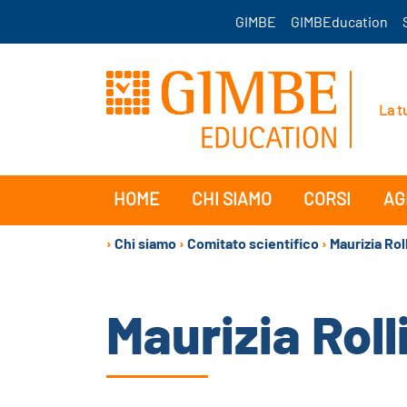
GIMBE
GIMBEducation
La t
HOME
CHI SIAMO
CORSI
AG
›
Chi siamo
›
Comitato scientifico
›
Maurizia Roll
Maurizia Roll