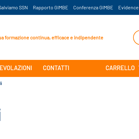
Salviamo SSN
Rapporto GIMBE
Conferenza GIMBE
Evidence
ua formazione continua, efficace e indipendente
EVOLAZIONI
CONTATTI
CARRELLO
i
i