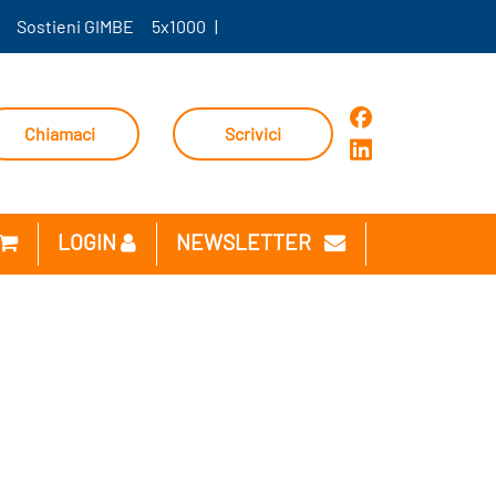
Sostieni GIMBE
5x1000
|
Chiamaci
Scrivici
LOGIN
NEWSLETTER