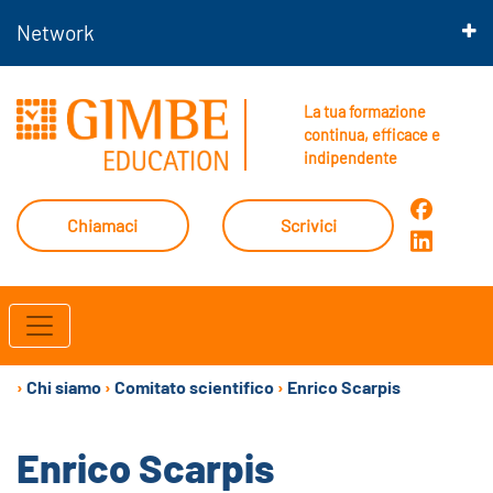
Network
La tua formazione
continua, efficace e
indipendente
Chiamaci
Scrivici
›
Chi siamo
›
Comitato scientifico
›
Enrico Scarpis
Enrico Scarpis