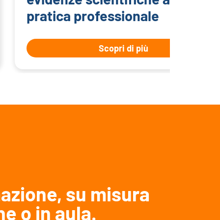
pratica professionale
Scopri di più
azione, su misura
ne o in aula.