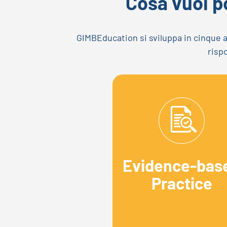
Cosa vuoi po
GIMBEducation si sviluppa in cinque a
rispo
Evidence-bas
Practice