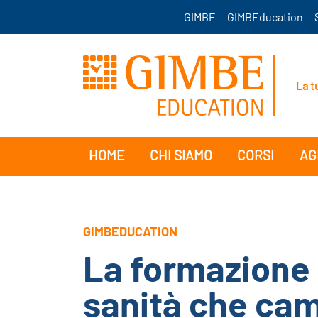
GIMBE
GIMBEducation
La t
HOME
CHI SIAMO
CORSI
AG
GIMBEDUCATION
La formazione
sanità che ca