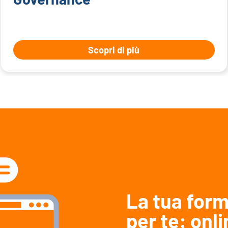
Scopri di più
La tua form
per te: onli