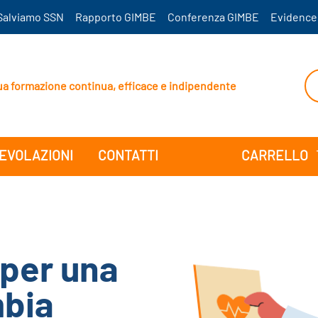
Salviamo SSN
Rapporto GIMBE
Conferenza GIMBE
Evidence
ua formazione continua, efficace e indipendente
EVOLAZIONI
CONTATTI
CARRELLO
 per una
mbia