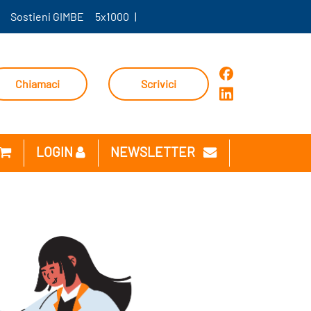
Sostieni GIMBE
5x1000
|
Chiamaci
Scrivici
LOGIN
NEWSLETTER