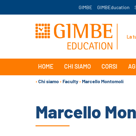
GIMBE
GIMBEducation
La t
HOME
CHI SIAMO
CORSI
AG
›
Chi siamo
›
Faculty
›
Marcello Montomoli
Marcello Mon