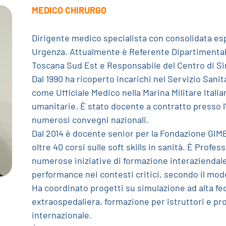
MEDICO CHIRURGO
Dirigente medico specialista con consolidata es
Urgenza. Attualmente è Referente Dipartimental
Toscana Sud Est e Responsabile del Centro di Sim
Dal 1990 ha ricoperto incarichi nel Servizio Sani
come Ufficiale Medico nella Marina Militare Itali
umanitarie. È stato docente a contratto presso l’
numerosi convegni nazionali.
Dal 2014 è docente senior per la Fondazione GIM
oltre 40 corsi sulle soft skills in sanità. È Profe
numerose iniziative di formazione interaziendal
performance nei contesti critici, secondo il m
Ha coordinato progetti su simulazione ad alta fe
extraospedaliera, formazione per istruttori e p
internazionale.