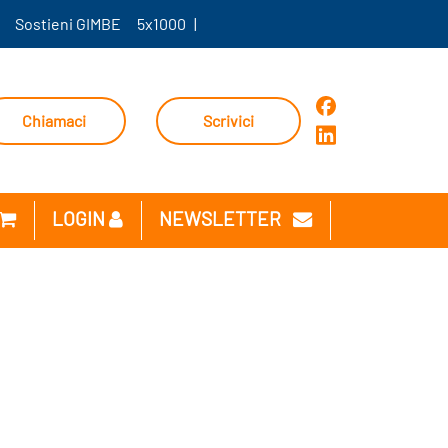
Sostieni GIMBE
5x1000
|
Chiamaci
Scrivici
LOGIN
NEWSLETTER