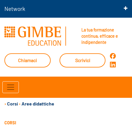
Network
La tua formazione
continua, efficace e
indipendente
Chiamaci
Scrivici
›
Corsi
›
Aree didattiche
CORSI