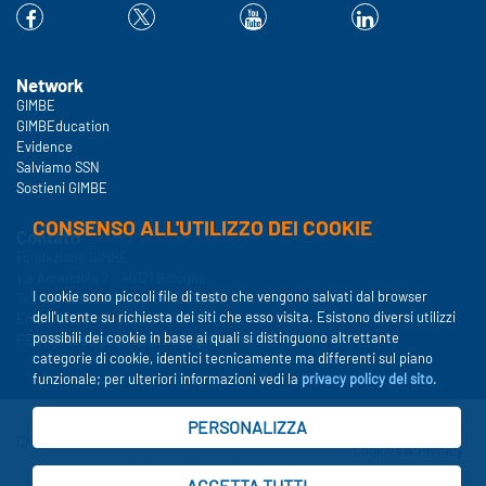
Network
GIMBE
GIMBEducation
Evidence
Salviamo SSN
Sostieni GIMBE
CONSENSO ALL'UTILIZZO DEI COOKIE
Contatti
Fondazione GIMBE
via Amendola 2 - 40121 Bologna
I cookie sono piccoli file di testo che vengono salvati dal browser
Tel. 051 5883920 - Fax 051 3372195
dell'utente su richiesta dei siti che esso visita. Esistono diversi utilizzi
Email:
info@gimbe.org
possibili dei cookie in base ai quali si distinguono altrettante
PEC:
gimbe@pec.fondazionegimbe.it
categorie di cookie, identici tecnicamente ma differenti sul piano
funzionale; per ulteriori informazioni vedi la
privacy policy del sito
.
PERSONALIZZA
Accessibilità
Disclaimer
Credits
Cookies & Privacy