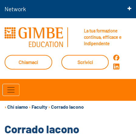
Network
La tua formazione
continua, efficace e
indipendente
Chiamaci
Scrivici
›
Chi siamo
›
Faculty
›
Corrado Iacono
Corrado Iacono