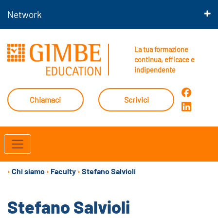
Network
La tua formazione
continua, efficace e
indipendente
Chiamaci
Scrivici
›
Chi siamo
›
Faculty
›
Stefano Salvioli
Stefano Salvioli