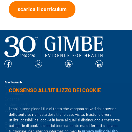
scarica il curriculum
Network
GIMBE
CONSENSO ALL'UTILIZZO DEI COOKIE
GIMBEducation
Evidence
Salviamo SSN
I cookie sono piccoli file di testo che vengono salvati dal browser
Sostieni GIMBE
dell'utente su richiesta dei siti che esso visita. Esistono diversi
utilizzi possibili dei cookie in base ai quali si distinguono altrettante
Contatti
categorie di cookie, identici tecnicamente ma differenti sul piano
Fondazione GIMBE
funzionale; per ulteriori informazioni vedi la
privacy policy del sito
.