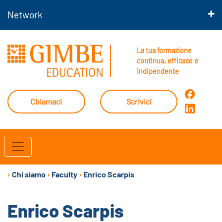
Network
La tua formazione
continua, efficace e
indipendente
Chiamaci
Scrivici
›
Chi siamo
›
Faculty
›
Enrico Scarpis
Enrico Scarpis