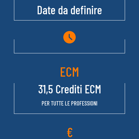
miglioramento.
Date da definire
Accanto allo strumento di misurazione (audit) è
indispensabile definire le "unità di misura",
rappresentate da un sistema di indicatori che
"esplorano" varie dimensioni della qualità: sicurezza,
efficacia, appropriatezza, coinvolgimento degli
utenti, equità d’accesso, efficienza. Infatti, se
inizialmente l’aziendalizzazione del SSN aveva
ECM
estremizzato il peso degli indicatori di efficacia e
“confinato” la valutazione della qualità a quella
31,5 Crediti ECM
percepita dagli utenti, oggi l’attuazione del governo
clinico richiede sia la valutazione multidimensionale
PER TUTTE LE PROFESSIONI
della qualità assistenziale, sia di integrare gli
indicatori di qualità nei processi di governo
dell'organizzazione sanitaria.
€
Il workshop ha l'obiettivo di trasferire metodi e