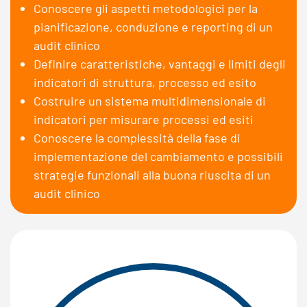
Conoscere gli aspetti metodologici per la
pianificazione, conduzione e reporting di un
audit clinico
Definire caratteristiche, vantaggi e limiti degli
indicatori di struttura, processo ed esito
Costruire un sistema multidimensionale di
indicatori per misurare processi ed esiti
Conoscere la complessità della fase di
implementazione del cambiamento e possibili
strategie funzionali alla buona riuscita di un
audit clinico