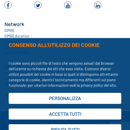
Network
GIMBE
GIMBEducation
Evidence
CONSENSO ALL'UTILIZZO DEI COOKIE
Salviamo SSN
Sostieni GIMBE
I cookie sono piccoli file di testo che vengono salvati dal browser
Contatti
dell'utente su richiesta dei siti che esso visita. Esistono diversi
Fondazione GIMBE
utilizzi possibili dei cookie in base ai quali si distinguono altrettante
via Amendola 2 - 40121 Bologna
categorie di cookie, identici tecnicamente ma differenti sul piano
Tel: 051 5883920 - Fax: 051 3372195
funzionale; per ulteriori informazioni vedi la
privacy policy del sito
.
Email:
corsi@gimbeducation.it
PEC:
gimbe@pec.fondazionegimbe.it
PERSONALIZZA
Credits