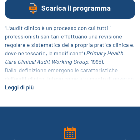
Scarica il programma
“L’audit clinico è un processo con cui tutti i
professionisti sanitari effettuano una revisione
regolare e sistematica della propria pratica clinica e,
dove necessario, la modificano” (
Primary Health
Care Clinical Audit Working Group
, 1995).
Dalla definizione emergono le caratteristiche
dell'audit clinico, inteso come strumento di governo
clinico: innanzitutto, coinvolge tutti i professionisti
Leggi di più
sanitari; è un’attività continua e sistematica e non
occasionale o sporadica; ha come oggetto principale
l’appropriatezza dei processi, ma può essere
utilizzato per misurare gli esiti assistenziali; infine,
permette di identificare quali aree della pratica
professionale devono essere oggetto di