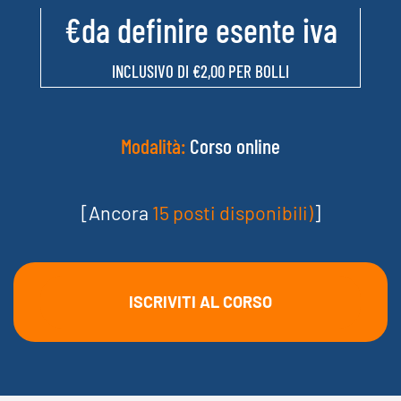
strumenti sia per la pianificazione, conduzione,
€da definire esente iva
analisi e report dell'audit clinico, sia per costruire un
sistema multidimensionale di indicatori di qualità
INCLUSIVO DI €2,00 PER BOLLI
integrato nei processi di governo aziendale.
Modalità:
Corso online
[Ancora
15 posti disponibili)
]
ISCRIVITI AL CORSO