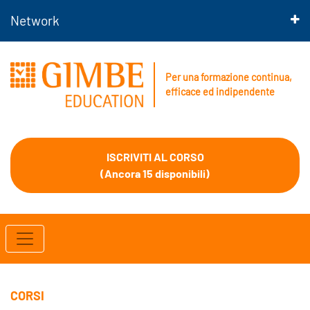
Network
Per una formazione continua,
efficace ed indipendente
ISCRIVITI AL CORSO
(Ancora 15 disponibili)
CORSI